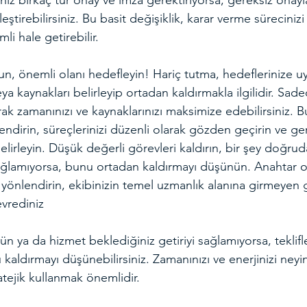
iz birkaç tur onay ve imza gerektiriyorsa, gereksiz onayl
ştirebilirsiniz. Bu basit değişiklik, karar verme sürecinizi 
mli hale getirebilir.
tun, önemli olanı hedefleyin! Hariç tutma, hedeflerinize 
eya kaynakları belirleyip ortadan kaldırmakla ilgilidir. Sade
rak zamanınızı ve kaynaklarınızı maksimize edebilirsiniz. B
lendirin, süreçlerinizi düzenli olarak gözden geçirin ve ge
elirleyin. Düşük değerli görevleri kaldırın, bir şey doğrud
sağlamıyorsa, bunu ortadan kaldırmayı düşünün. Anahtar 
a yönlendirin, ekibinizin temel uzmanlık alanına girmeyen g
evrediniz
rün ya da hizmet beklediğiniz getiriyi sağlamıyorsa, teklifle
kaldırmayı düşünebilirsiniz. Zamanınızı ve enerjinizi neyin
atejik kullanmak önemlidir.