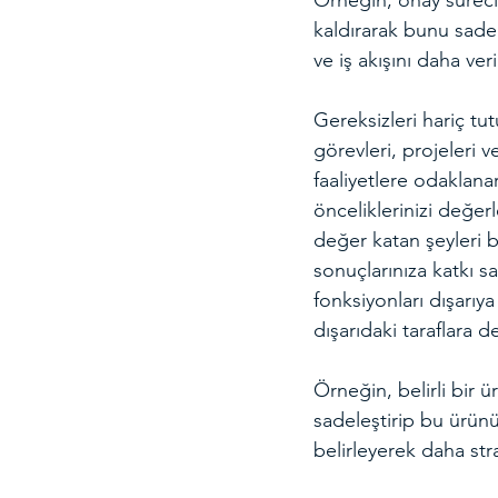
Örneğin, onay sürecin
kaldırarak bunu sadele
ve iş akışını daha veri
Gereksizleri hariç tu
görevleri, projeleri v
faaliyetlere odaklana
önceliklerinizi değer
değer katan şeyleri b
sonuçlarınıza katkı 
fonksiyonları dışarıy
dışarıdaki taraflara d
Örneğin, belirli bir ü
sadeleştirip bu ürünü 
belirleyerek daha str