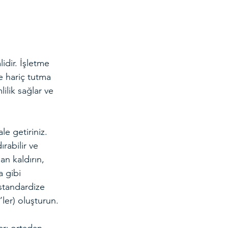
dir. İşletme 
e hariç tutma 
lilik sağlar ve 
le getiriniz. 
rabilir ve 
an kaldırın, 
a gibi 
 standardize 
’ler) oluşturun.