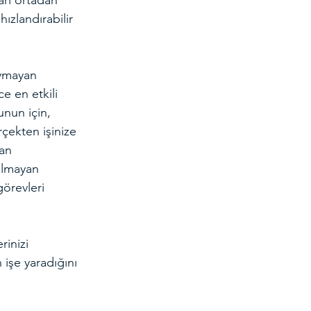
arı ortadan 
hızlandırabilir 
uymayan 
ce en etkili 
unun için, 
rçekten işinize 
an 
olmayan 
örevleri 
rinizi 
 işe yaradığını 