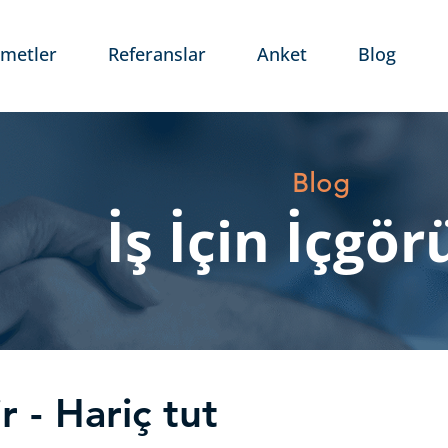
zmetler
Referanslar
Anket
Blog
Blog
İş İçin İçgör
ir - Hariç tut