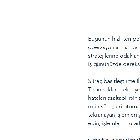
Bugünün hızlı tempolu
operasyonlarınızı dah
stratejilerine odaklan
iş gününüzde gereksiz 
Süreç basitleştirme ile
Tıkanıklıkları belirle
hataları azaltabilirsi
rutin süreçleri otomat
tekrarlayan işlemleri 
edin, işlemlerin tutar