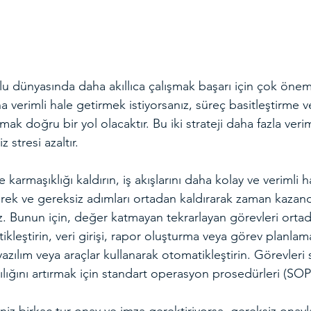
 dünyasında daha akıllıca çalışmak başarı için çok önemli
a verimli hale getirmek istiyorsanız, süreç basitleştirme v
mak doğru bir yol olacaktır. Bu iki strateji daha fazla verim
stresi azaltır.
 karmaşıklığı kaldırın, iş akışlarını daha kolay ve verimli ha
yerek ve gereksiz adımları ortadan kaldırarak zaman kazandı
niz. Bunun için, değer katmayan tekrarlayan görevleri ortad
ikleştirin, veri girişi, rapor oluşturma veya görev planlam
yazılım veya araçlar kullanarak otomatikleştirin. Görevleri
lılığını artırmak için standart operasyon prosedürleri (SOP