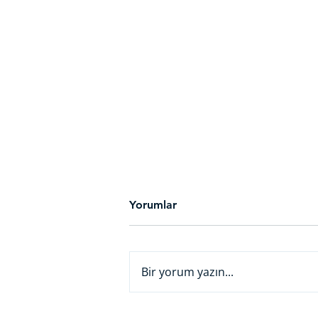
Yorumlar
Bir yorum yazın...
Beyaz Yaka'dan Yapay