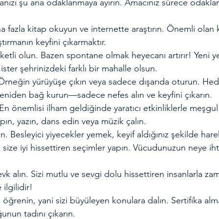
anızı şu ana odaklanmaya ayırın. Amacınız sürece odakla
!
a fazla kitap okuyun ve internette araştırın. Önemli olan 
aştırmanın keyfini çıkarmaktır.
etli olun. Bazen spontane olmak heyecanı artırır! Yeni ye
 ister şehrinizdeki farklı bir mahalle olsun.
rneğin yürüyüşe çıkın veya sadece dışarıda oturun. Hede
niden bağ kurun—sadece nefes alın ve keyfini çıkarın.
ın. En önemlisi ilham geldiğinde yaratıcı etkinliklerle meşg
pın, yazın, dans edin veya müzik çalın.
in. Besleyici yiyecekler yemek, keyif aldığınız şekilde har
size iyi hissettiren seçimler yapın. Vücudunuzun neye ih
vk alın. Sizi mutlu ve sevgi dolu hissettiren insanlarla za
 ilgilidir!
öğrenin, yani sizi büyüleyen konulara dalın. Sertifika al
unun tadını çıkarın.