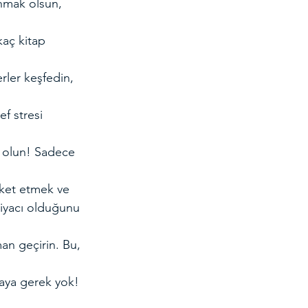
nmak olsun, 
kaç kitap 
rler keşfedin, 
f stresi 
ul olun! Sadece 
eket etmek ve 
tiyacı olduğunu 
man geçirin. Bu, 
maya gerek yok! 