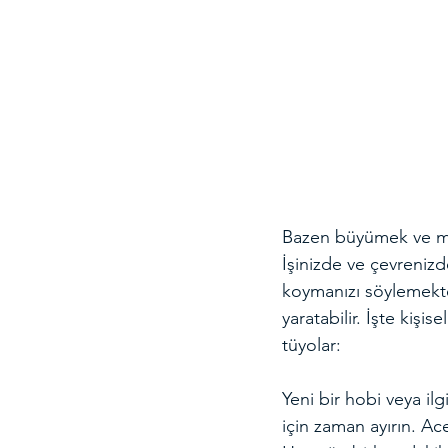
Bazen büyümek ve mutl
İşinizde ve çevrenizde
koymanızı söylemekte
yaratabilir. İşte kiş
tüyolar:
Yeni bir hobi veya il
için zaman ayırın. A