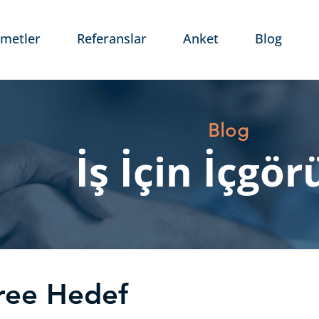
zmetler
Referanslar
Anket
Blog
Blog
İş İçin İçgör
ree Hedef