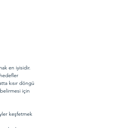
k en iyisidir. 
 hedefler 
tta kısır döngü 
belirmesi için 
eyler keşfetmek 