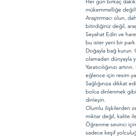
Her gün birkaç dakik
mükemmelliğe değil
Araştırmacı olun, dah
bitirdiğiniz değil, ar
Seyahat Edin ve harek
bu ister yeni bir park
Doğayla bağ kurun. Ö
olamadan dünyayla ye
Yaratıcılığınızı artır
eğlence için resim ya
Sağlığınıza dikkat ed
bolca dinlenmek gibi 
dinleyin.
Olumlu ilişkilerden ze
miktar değil, kalite ile
Öğrenme sevinci için 
sadece keşif yolculuğ