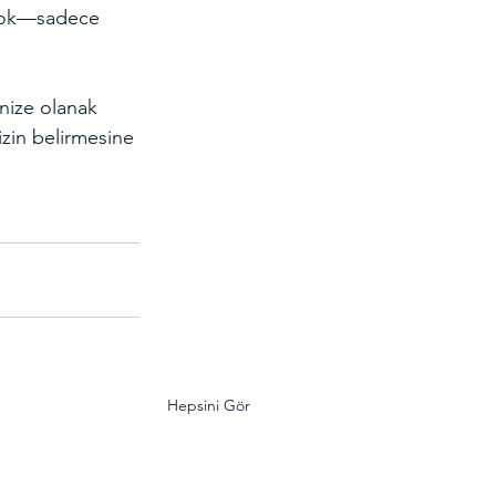
 yok—sadece 
nize olanak 
zin belirmesine 
Hepsini Gör